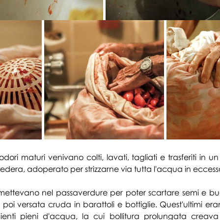
ori maturi venivano colti, lavati, tagliati e trasferiti in 
edera, adoperato per strizzarne via tutta l'acqua in eccess
mettevano nel passaverdure per poter scartare semi e buc
poi versata cruda in barattoli e bottiglie. Quest'ultimi era
enti pieni d'acqua, la cui bollitura prolungata creava a