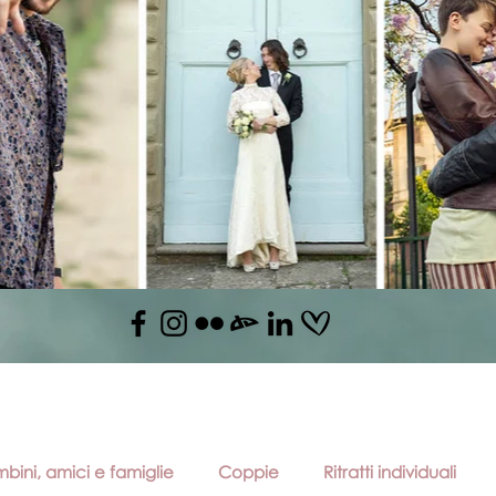
bini, amici e famiglie
Coppie
Ritratti individuali