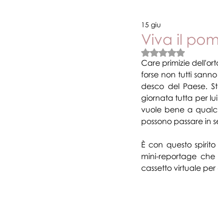
15 giu
Novità e promozioni
Vari
Viva il po
Valutazione NaN stel
Care primizie dell'ort
forse non tutti sanno
desco del Paese. S
giornata tutta per l
vuole bene a qualcun
possono passare in 
È con questo spirito
mini-reportage che a
cassetto virtuale per