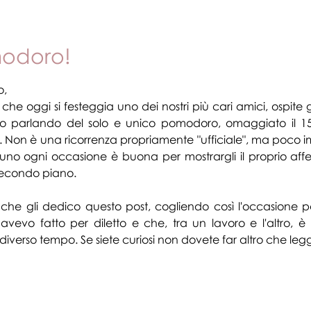
e (ed eventuali!)
Animali domestici
Eventi
Profes
modoro!
le su 5.
o,
 che oggi si festeggia uno dei nostri più cari amici, ospite g
to parlando del solo e unico pomodoro, omaggiato il 1
ui. Non è una ricorrenza propriamente "ufficiale", ma poco i
o ogni occasione è buona per mostrargli il proprio affett
secondo piano.
 che gli dedico questo post, cogliendo così l'occasione pe
vevo fatto per diletto e che, tra un lavoro e l'altro, è 
 diverso tempo. Se siete curiosi non dovete far altro che legg