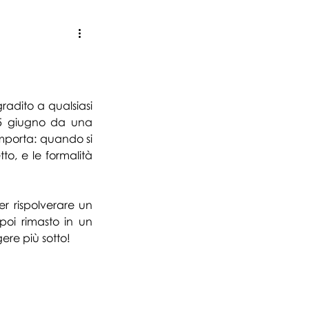
sionisti, aziende e artisti
radito a qualsiasi 
5 giugno da una 
mporta: quando si 
o, e le formalità 
r rispolverare un 
poi rimasto in un 
ere più sotto!