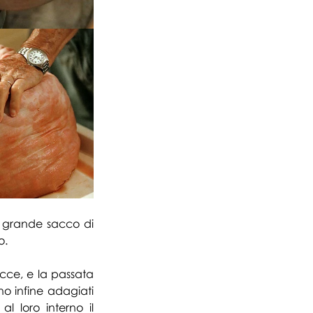
un grande sacco di 
o. 
ce, e la passata 
no infine adagiati 
l loro interno il 