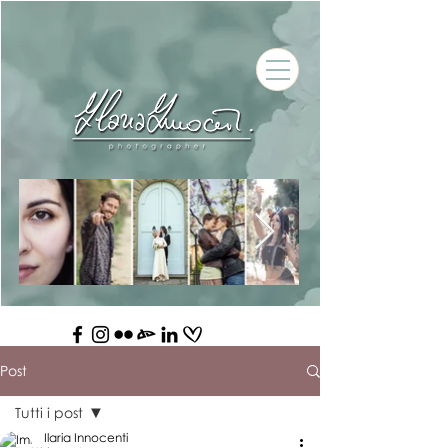
Post
Tutti i post
Ilaria Innocenti