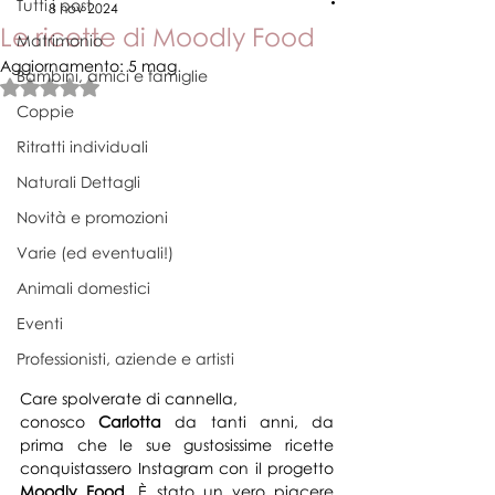
Tutti i post
8 nov 2024
Le ricette di Moodly Food
Matrimonio
Aggiornamento:
5 mag
Bambini, amici e famiglie
Valutazione NaN stelle su 5.
Coppie
Ritratti individuali
Naturali Dettagli
Novità e promozioni
Varie (ed eventuali!)
Animali domestici
Eventi
Professionisti, aziende e artisti
Care spolverate di cannella,
conosco 
Carlotta
 da tanti anni, da 
prima che le sue gustosissime ricette 
conquistassero Instagram con il progetto 
Moodly Food
. È stato un vero piacere 