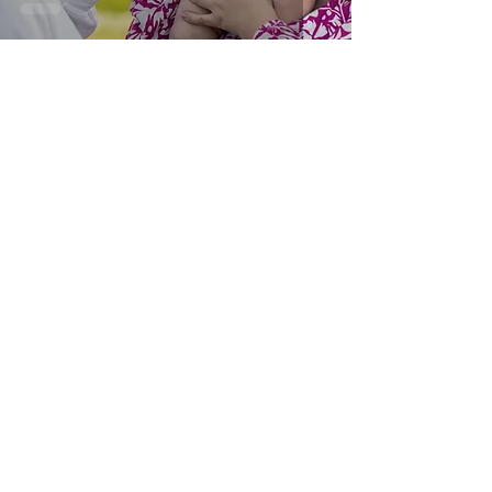
3 apr 2025
Matrimonio
Il matrimonio di Federica e Davide
27 mar 2025