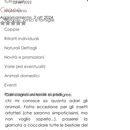
Tutti i post
22 set 2022
Grace
Matrimonio
Aggiornamento:
3 ott 2024
Bambini, amici e famiglie
Valutazione NaN stelle su 5.
Coppie
Ritratti individuali
Naturali Dettagli
Novità e promozioni
Varie (ed eventuali!)
Animali domestici
Eventi
Professionisti, aziende e artisti
Cari cagnoloni forniti di pedigree,
chi mi conosce sa quanto adori gli 
animali. Fatta eccezione per gli insetti 
ortotteri (che saranno simpaticissimi, ma 
non voglio saperlo...), passerei la 
giornata a coccolare tutte le bestiole del 