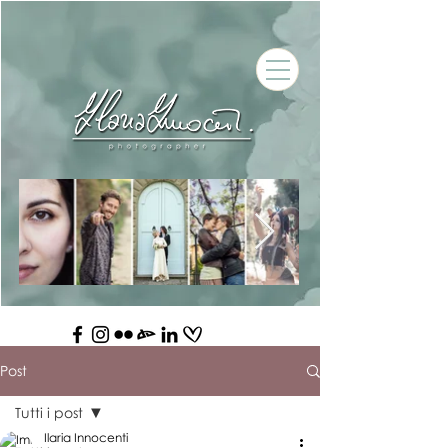
Post
Tutti i post
Ilaria Innocenti