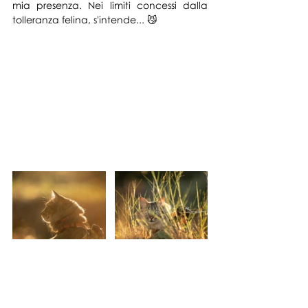
mia presenza. Nei limiti concessi dalla 
tolleranza felina, s'intende... 😼
Tag:
Toscana
In esterna
Bokeh
Ritratto
Abbraccio
Bacio