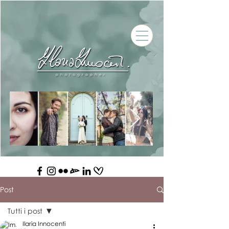
Post
Tutti i post
Ilaria Innocenti