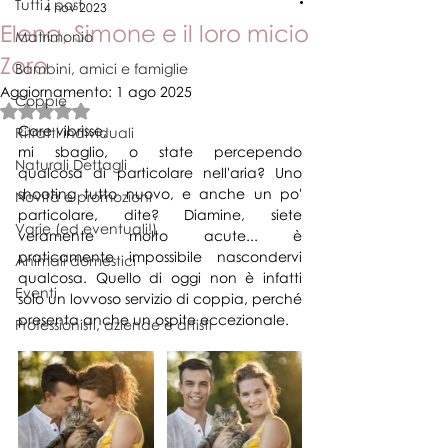
Tutti i post
4 nov 2023
Elena, Simone e il loro micio
Matrimonio
Zoro
Bambini, amici e famiglie
Aggiornamento:
1 ago 2025
Coppie
Valutazione NaN stelle su 5.
Care vibrisse,
Ritratti individuali
mi sbaglio, o state percependo 
Naturali Dettagli
qualcosa di particolare nell'aria? Uno 
shooting tutto nuovo, e anche un po' 
Novità e promozioni
particolare, dite? Diamine, siete 
Varie (ed eventuali!)
veramente molto acute... è 
praticamente impossibile nascondervi 
Animali domestici
qualcosa. Quello di oggi non è infatti 
Eventi
solo un lovvoso servizio di coppia, perché 
presenta anche un ospite eccezionale.
Professionisti, aziende e artisti