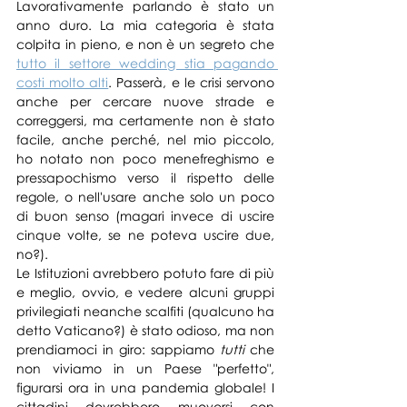
Lavorativamente parlando è stato un 
anno duro. La mia categoria è stata 
colpita in pieno, e non è un segreto che 
tutto il settore wedding stia pagando 
costi molto alti
. Passerà, e le crisi servono 
anche per cercare nuove strade e 
correggersi, ma certamente non è stato 
facile, anche perché, nel mio piccolo, 
ho notato non poco menefreghismo e 
pressapochismo verso il rispetto delle 
regole, o nell'usare anche solo un poco 
di buon senso (magari invece di uscire 
cinque volte, se ne poteva uscire due, 
no?). 
Le Istituzioni avrebbero potuto fare di più 
e meglio, ovvio, e vedere alcuni gruppi 
privilegiati neanche scalfiti (qualcuno ha 
detto Vaticano?) è stato odioso, ma non 
prendiamoci in giro: sappiamo 
tutti
 che 
non viviamo in un Paese "perfetto", 
figurarsi ora in una pandemia globale! I 
cittadini dovrebbero muoversi con 