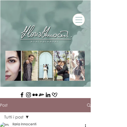
Post
Tutti i post
Ilaria Innocenti