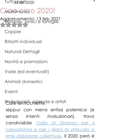
Tutti i post
30 dic 2020
Ciao ciao 2020!
Matrimonio
Aggiornamento:
13 feb 2021
Bambini, amici e famiglie
Valutazione NaN stelle su 5.
Coppie
Ritratti individuali
Naturali Dettagli
Novità e promozioni
Varie (ed eventuali!)
Animali domestici
Eventi
Professionisti, aziende e artisti
Care lenticchiette,
seppur con meno enfasi polemica (e 
senza intenti rivoluzionari), trovo 
condivisibile 
l'odio di Gramsci per il 
capodanno e per i giorni di «tripudio a 
rime obbligate collettive»
. Il 2020 però è 