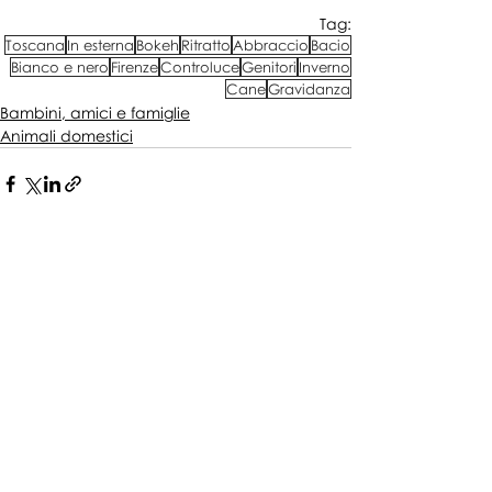
Tag:
Toscana
In esterna
Bokeh
Ritratto
Abbraccio
Bacio
Bianco e nero
Firenze
Controluce
Genitori
Inverno
Cane
Gravidanza
Bambini, amici e famiglie
Animali domestici
Post correlati
Mostra tutti