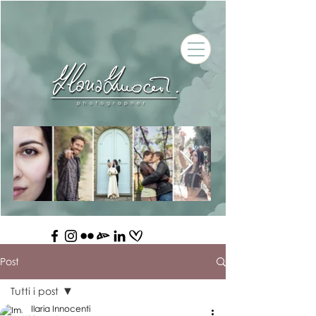
Post
Tutti i post
Ilaria Innocenti