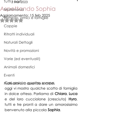
Tutti i post
2 mar 2023
Aspettando Sophia
Matrimonio
Aggiornamento:
15 feb 2025
Bambini, amici e famiglie
Valutazione NaN stelle su 5.
Coppie
Ritratti individuali
Naturali Dettagli
Novità e promozioni
Varie (ed eventuali!)
Animali domestici
Eventi
Cari amici a quattro zampe,
Professionisti, aziende e artisti
oggi vi mostro qualche scatto di famiglia 
in dolce attesa. Parliamo di 
Chiara
, 
Luca
e del loro cucciolone (cresciuto) 
Hyro
, 
tutti e tre pronti a dare un amorosissimo 
benvenuto alla piccola 
Sophia
.