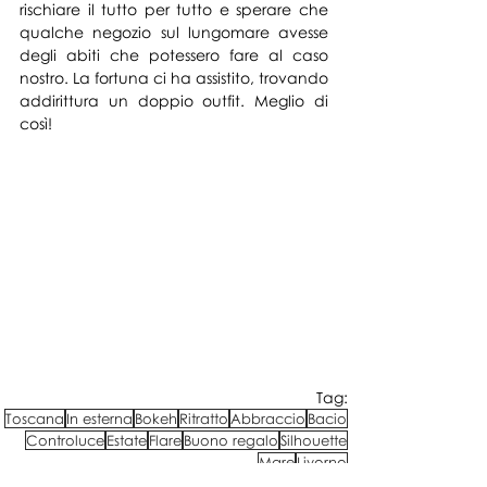
rischiare il tutto per tutto e sperare che 
qualche negozio sul lungomare avesse 
degli abiti che potessero fare al caso 
nostro. La fortuna ci ha assistito, trovando 
addirittura un doppio outfit. Meglio di 
così!
Tag:
Toscana
In esterna
Bokeh
Ritratto
Abbraccio
Bacio
Controluce
Estate
Flare
Buono regalo
Silhouette
Mare
Livorno
Coppie