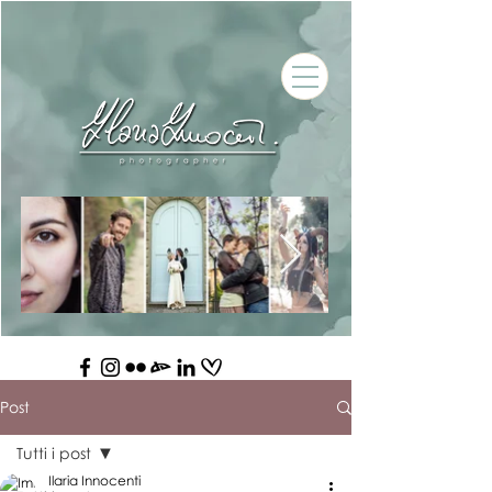
Post
Tutti i post
Ilaria Innocenti