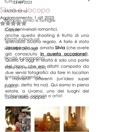
Tutti i post
23 set 2023
Silvia e Jacopo
Matrimonio
Aggiornamento:
1 ott 2023
Bambini, amici e famiglie
Valutazione NaN stelle su 5.
Cari anniversari romantici,
Coppie
anche questo shooting è frutto di uno 
Ritratti individuali
splendido buono regalo. A farlo è stato 
Jacopo
 alla sua amata
Silvia
 (che avete 
Naturali Dettagli
già conosciuto 
in questa occasione!
). 
Novità e promozioni
Quello di oggi in realtà è solo una parte 
del dono, che era difatti composto da 
Varie (ed eventuali!)
due servizi fotografici da fare in location 
Animali domestici
e momenti differenti (un'idea super 
carina, detto tra noi). Qui siamo in piena 
Eventi
estate, a Livorno, uno dei luoghi del 
Professionisti, aziende e artisti
cuore della coppia.