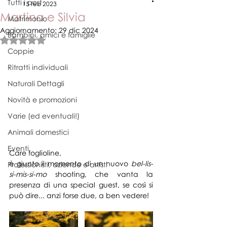
Tutti i post
15 feb 2023
Martina e Silvia
Matrimonio
Aggiornamento:
29 dic 2024
Bambini, amici e famiglie
Valutazione NaN stelle su 5.
Coppie
Ritratti individuali
Naturali Dettagli
Novità e promozioni
Varie (ed eventuali!)
Animali domestici
Eventi
Care foglioline,
è giunto il momento di un nuovo 
bel-lis-
Professionisti, aziende e artisti
si-mis-si-mo
 shooting, che vanta la 
presenza di una special guest, se così si 
può dire... anzi forse due, a ben vedere! 