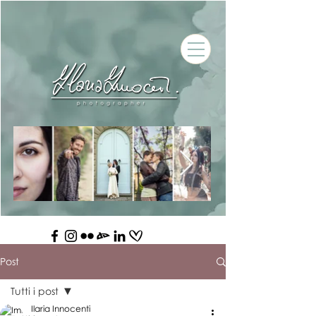
Post
Tutti i post
Ilaria Innocenti