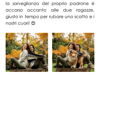
la sorveglianza del proprio padrone è 
accorso accanto alle due ragazze, 
giusto in tempo per rubare uno scatto e i 
nostri cuori! 😍
Tag:
Toscana
In esterna
Bokeh
Ritratto
Abbraccio
Firenze
Gioco
Buono regalo
Autunno
Cane
Amici e amiche
Bambini, amici e famiglie