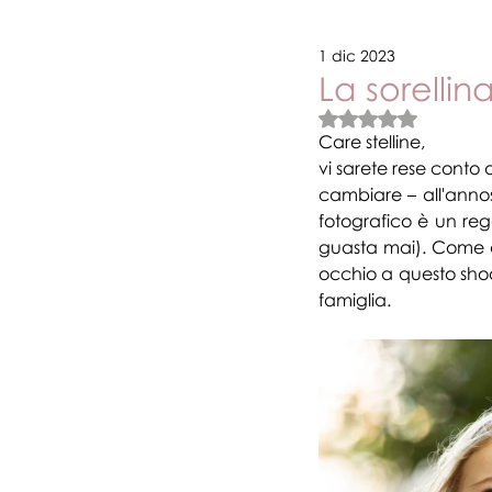
1 dic 2023
Novità e promozioni
Vari
La sorellin
Valutazione NaN stel
Care stelline,
vi sarete rese conto 
cambiare – all'annos
fotografico è un reg
guasta mai). Come al
occhio a questo shoo
famiglia.  