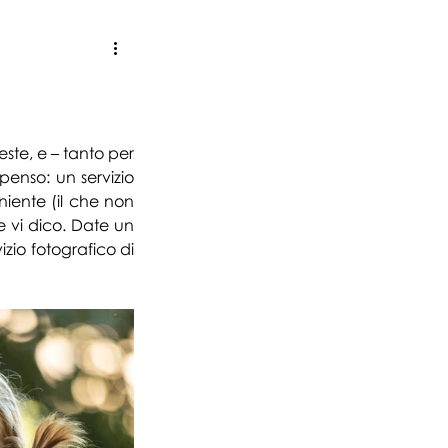
sionisti, aziende e artisti
ste, e – tanto per 
enso: un servizio 
iente (il che non 
 vi dico. Date un 
io fotografico di 