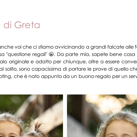
e (ed eventuali!)
Animali domestici
Eventi
Profes
a di Greta
le su 5.
anche voi che ci stiamo avvicinando a grandi falcate alle fe
a "questione regali" 😬. Da parte mia, sapete bene cosa p
alo originale e adatto per chiunque, oltre a essere conven
 solito, sono capacissima di portare le prove di quello che
ting, che è nato appunto da un buono regalo per un serviz