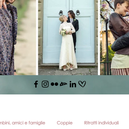
bini, amici e famiglie
Coppie
Ritratti individuali