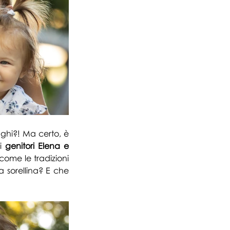
ghi?! 
Ma certo, è 
i 
genitori Elena e 
ccome le tradizioni 
 sorellina? E che 