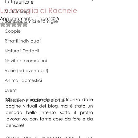
Tutti i post
16 ott 2018
La famiglia di Rachele
Matrimonio
Aggiornamento:
1 ago 2025
Bambini, amici e famiglie
Valutazione NaN stelle su 5.
Coppie
Ritratti individuali
Naturali Dettagli
Novità e promozioni
Varie (ed eventuali!)
Animali domestici
Eventi
Chiedo venia per la mia latitanza dalle 
Professionisti, aziende e artisti
pagine virtuali del blog, ma è stato un 
periodo bello intenso sotto il profilo 
lavorativo, con tante cose da fare e da 
pensare! 