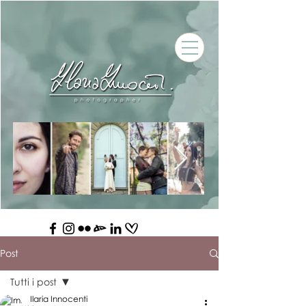
Post
Tutti i post
Ilaria Innocenti