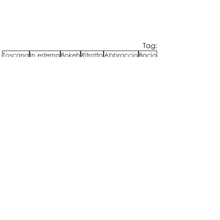
Tag:
Toscana
In esterna
Bokeh
Ritratto
Abbraccio
Bacio
Controluce
Al chiuso
Sessione sposi
Gioco
Flash
Gioielli
Matrimonio estivo
Destination wedding
Cerimonia religiosa
Pistoia
Matrimonio
Post correlati
Mostra tutti