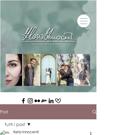
Post
Tutti i post
Ilaria Innocenti