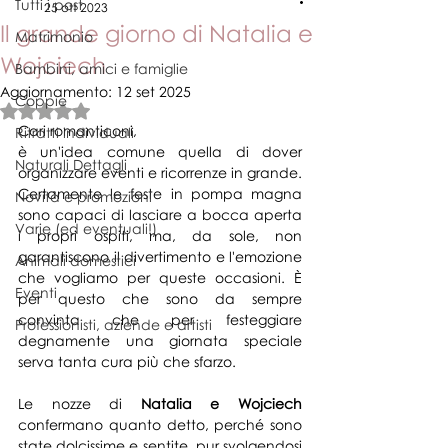
Tutti i post
25 ott 2023
Il grande giorno di Natalia e
Matrimonio
Wojciech
Bambini, amici e famiglie
Aggiornamento:
12 set 2025
Coppie
Valutazione NaN stelle su 5.
Cari romanticoni,
Ritratti individuali
è un'idea comune quella di dover 
Naturali Dettagli
organizzare eventi e ricorrenze in grande. 
Certamente le feste in pompa magna 
Novità e promozioni
sono capaci di lasciare a bocca aperta 
Varie (ed eventuali!)
i propri ospiti, ma, da sole, non 
garantiscono il divertimento e l'emozione 
Animali domestici
che vogliamo per queste occasioni. È 
Eventi
per questo che sono da sempre 
convinta che per festeggiare 
Professionisti, aziende e artisti
degnamente una giornata speciale 
serva tanta cura più che sfarzo.
Le nozze di 
Natalia e Wojciech
confermano quanto detto, perché sono 
state dolcissime e sentite, pur svolgendosi 