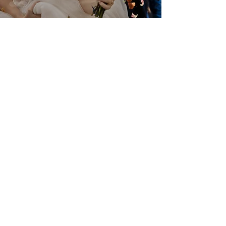
11 gen 2025
Matrimonio
Il matrimonio di Kyoko e Minoru
14 dic 2024