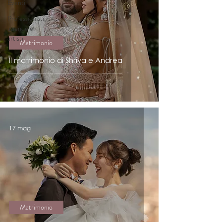
Eventi
Professionisti,
aziende e
artisti
Matrimonio
Il matrimonio di Shriya e Andrea
17 mag
Matrimonio