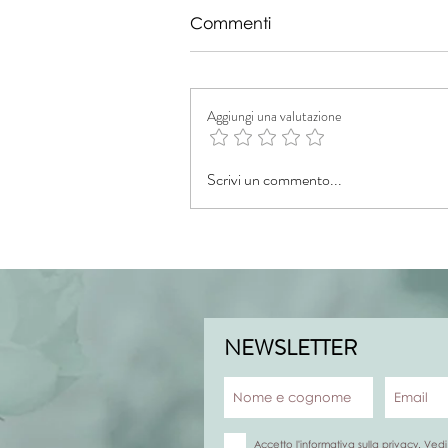
Commenti
Aggiungi una valutazione
Scrivi un commento...
I miei Naturali Dettagli | 2°
semestre 2024
NEWSLETTER
Accetto l'informativa sulla privacy.
Vedi