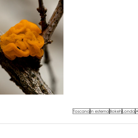
Toscana
In esterna
Bokeh
Londa
A