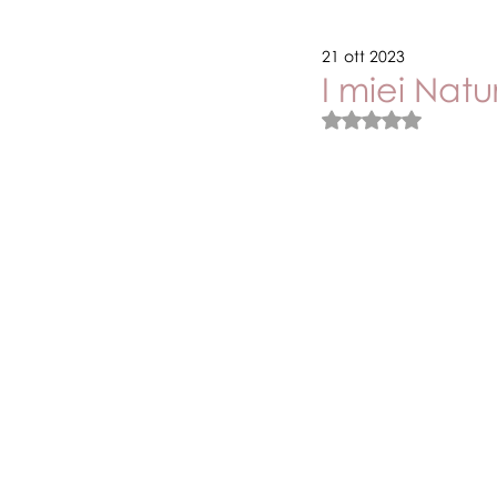
21 ott 2023
Novità e promozioni
Vari
I miei Natu
Valutazione NaN stel