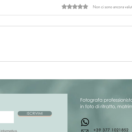
Valutazione 0 stelle su 5.
Non ci sono ancora valu
I miei Naturali Dettagli | 1°
I mi
semestre 2024
Dic
Fotografa professionista
in foto di ritratto, mat
ISCRIVIMI
+39 377 1021852
 informativa.