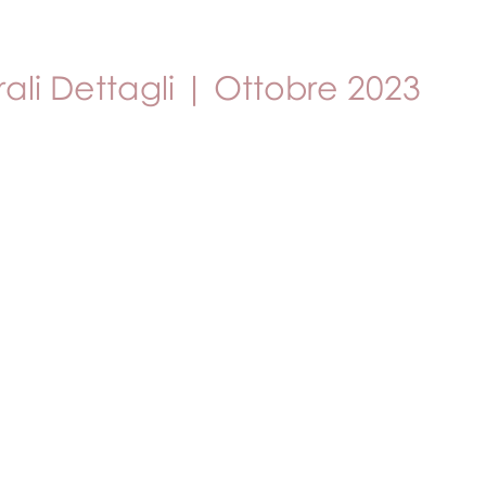
e (ed eventuali!)
Animali domestici
Eventi
Profes
rali Dettagli | Ottobre 2023
le su 5.