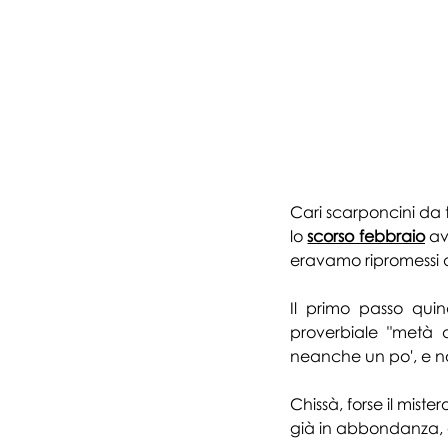
Cari scarponcini da t
lo 
scorso febbraio
 a
eravamo ripromessi d
Il primo passo qui
proverbiale "metà d
neanche un po', e non
Chissà, forse il mist
già in abbondanza, g