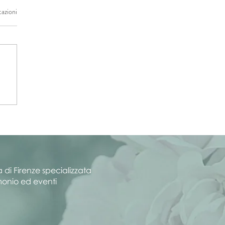
tazioni
ei Naturali Dettagli |
embre 2023
 di Firenze specializzata
rimonio ed eventi