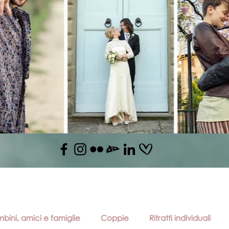
bini, amici e famiglie
Coppie
Ritratti individuali