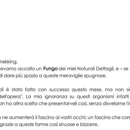
rekking, 
vevamo accolto un 
Fungo
 dei miei Naturali Dettagli, e – se
i dare più spazio a queste meraviglie spugnose. 
ndi è stato fatto con successo questo mese, ma non sia
ell'opera". La mia ignoranza su questi organismi infatti
 ho altra scelta che presentarveli così, senza disvelarne l'i
ero ne aumenterà il fascino ai vostri occhi; un fascino che
razie a queste forme così sinuose e bizzarre.