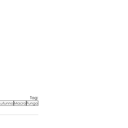
Tag:
utunno
Macro
Fungo