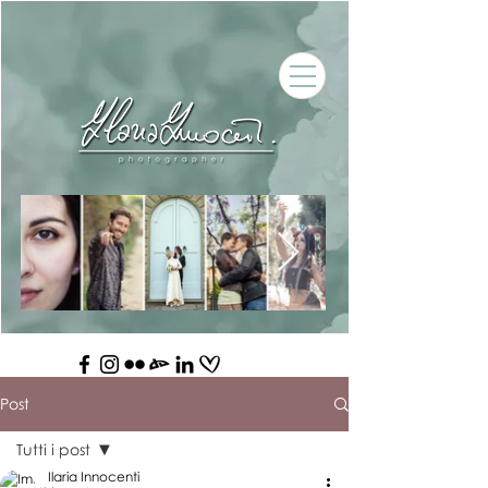
Post
Tutti i post
Ilaria Innocenti