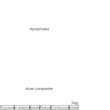
Nymphaea
Acer campestre
Tag:
Toscana
In esterna
Bokeh
Firenze
Controluce
Estate