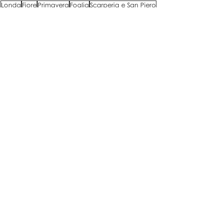
Londa
Fiore
Primavera
Foglia
Scarperia e San Piero
Acero
Acero campestre
Glicine
Iris
Ninfea
Naturali Dettagli
Post correlati
Mostra tutti