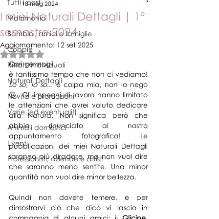
Tutti i post
18 mag 2024
I miei Naturali Dettagli | 1°
Matrimonio
semestre 2024
Bambini, amici e famiglie
Aggiornamento:
12 set 2025
Coppie
Valutazione NaN stelle su 5.
Cari germogli,
Ritratti individuali
è tantissimo tempo che non ci vediamo! 
Naturali Dettagli
Lo so, lo so
... è colpa mia, non lo nego 
😔. Gli impegni di lavoro hanno limitato 
Novità e promozioni
le attenzioni che avrei voluto dedicare 
Varie (ed eventuali!)
alla Natura. Non significa però che 
abbia rinunciato al nostro 
Animali domestici
appuntamento fotografico! Le 
Eventi
pubblicazioni dei miei Naturali Dettagli 
saranno più diradate, ma non vuol dire 
Professionisti, aziende e artisti
che saranno meno sentite. Una minor 
quantità non vuol dire minor bellezza.
Quindi non dovete temere, e per 
dimostrarvi ciò che dico vi lascio in 
compagnia di alcuni amici: il 
Glicine
, 