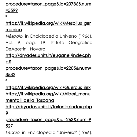
procedure=taxon_page&id=20736&num
=5599
² 
https://it.wikipedia.org/wiki/Mespilus_ger
manica
Nèspolo
, in Enciclopedia Universo (1966), 
Vol. 9, pag. 19, Istituto Geografico 
DeAgostini, Novara
http://dryades.units.it/euganei/index.ph
p?
procedure=taxon_page&id=2205&num=
3532
³ 
https://it.wikipedia.org/wiki/Quercus_ilex
https://it.wikipedia.org/wiki/Alberi_monu
mentali_della_Toscana
http://dryades.units.it/torlonia/index.php
?
procedure=taxon_page&id=263&num=9
527
Leccio
, in Enciclopedia "Universo" (1966), 