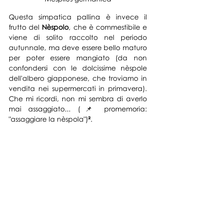
Questa simpatica pallina è i
nvece il 
frutto del 
Nèspolo
, che è commestibile e 
viene di solito raccolto nel periodo 
autunnale, ma deve essere bello maturo 
per poter essere mangiato (da non 
confondersi con le dolcissime nèspole 
dell'albero giapponese, che troviamo in 
vendita nei supermercati in primavera). 
Che mi ricordi, non mi sembra di averlo 
mai assaggiato... (
📌 p
romemoria: 
"assaggiare la nèspola")
²
.