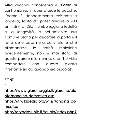
Altra vecchia con
oscenza è l'
Edera
 di 
cui ho ripreso in questa sede le bacche. 
L'edera è dannatamente resistente e 
longeva, tanto da poter arrivare a 400 
anni di vita. Difatti simboleggia la fedeltà 
e la longevità, e nell'
antichità era 
comune usarla per decorare la porta e il 
tetto delle casa nella convinzione che 
allontanasse le entità malefiche 
(evidentemente, non è mai stata di 
questo parere mia nonna, che l'ho vista 
combattere con questa pianta 
infestante sin da quando ero piccola)
⁴
.
FONTI
¹ 
https://www.giardinaggio.it/giardino/pia
nte/nandina-domestica.asp
https://it.wikipedia.org/wiki/Nandina_do
mestica
http://dryades.units.it/scuole/index.php?