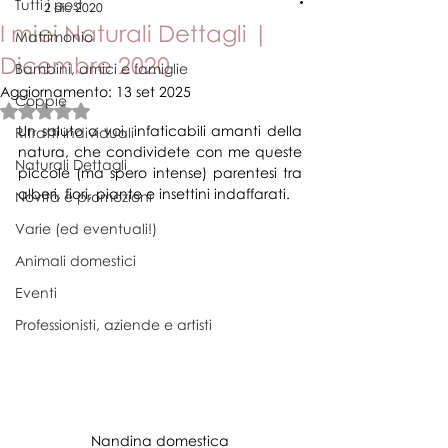
Tutti i post
2 dic 2020
I miei Naturali Dettagli |
Matrimonio
Dicembre 2020
Bambini, amici e famiglie
Aggiornamento:
13 set 2025
Coppie
Valutazione NaN stelle su 5.
Un saluto a voi, infaticabili amanti della 
Ritratti individuali
natura, che condividete con me queste 
Naturali Dettagli
piccole (ma spero intense) parentesi tra 
alberi, fiori, piante e insettini indaffarati. 
Novità e promozioni
Varie (ed eventuali!)
Animali domestici
Eventi
Professionisti, aziende e artisti
Nandina domestica