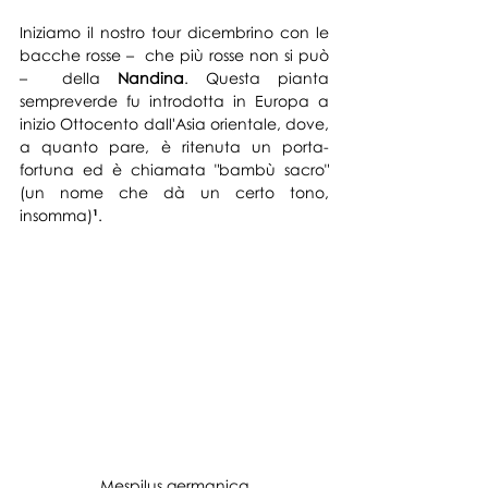
Iniz
iamo il nostro tour dicembrino con le 
bacche rosse –  che più rosse non si può 
–  della 
Nandina
. Questa pianta 
sempreverde fu introdotta in Europa a 
inizio Ottocento dall'Asia orientale, dove, 
a quanto pare, è ritenuta un porta-
fortuna
 ed è chiamata "bambù sacro" 
(un nome che dà un certo tono, 
insomma)
¹
.
Mespilus germanica