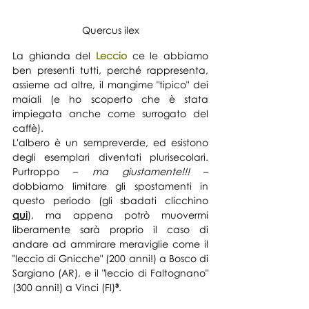
Quercus ilex
La ghianda del 
Leccio
 ce le abbiamo 
ben presenti tutti, perché rappresenta, 
assieme ad altre, il mangime "tipico" dei 
maiali (e ho scoperto che è stata 
impiegata anche come surrogato del 
caffè).
L'albero è un sempreverde, ed esistono 
degli esemplari diventati plurisecolari. 
Purtroppo – 
ma giustamente!!!
 – 
dobbiamo limitare gli spostamenti in 
questo periodo (gli sbadati clicchino 
qui
), ma appena potrò muovermi 
liberamente sarà proprio il caso di 
andare ad ammirare meraviglie come il 
"leccio di Gnicche" (200 anni!) a Bosco di 
Sargiano (AR), e il "leccio di Faltognano" 
(300 anni!) a Vinci (FI)
³
.