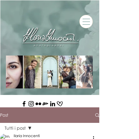
Post
Tutti i post
Ilaria Innocenti