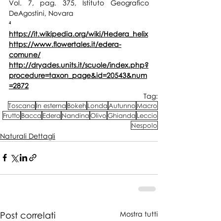
Vol. 7, pag. 375, Istituto Geografico 
DeAgostini, Novara
⁴ 
https://it.wikipedia.org/wiki/Hedera_helix
https://www.flowertales.it/edera-
comune/
http://dryades.units.it/scuole/index.php?
procedure=taxon_page&id=20543&num
=2872
Tag:
Toscana
In esterna
Bokeh
Londa
Autunno
Macro
Frutto
Bacca
Edera
Nandina
Olivo
Ghianda
Leccio
Nespolo
Naturali Dettagli
Post correlati
Mostra tutti