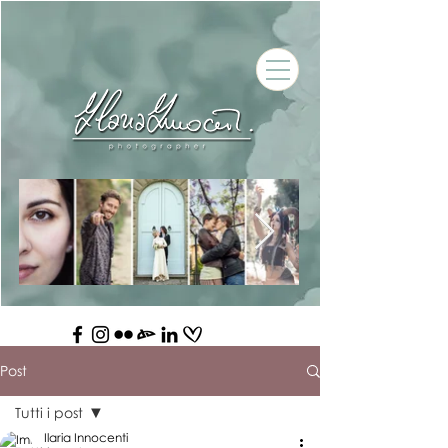
Post
Tutti i post
Ilaria Innocenti