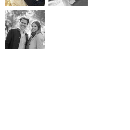
Tag:
Toscana
In esterna
Bokeh
Ritratto
Abbraccio
Bacio
Bianco e nero
Firenze
Controluce
Genitori
Flare
Gioco
Buono regalo
Autunno
Figli e figlie
Ragazzi e ragazze