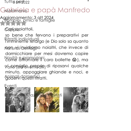
Tutti i post
8 ott 2022
Gabriela e papà Manfredo
Matrimonio
Aggiornamento:
3 ott 2024
Bambini, amici e famiglie
Valutazione NaN stelle su 5.
Cari scoiattoli,
Coppie
so bene che fervono i preparativi per 
Ritratti individuali
l'imminente letargo (e Dio solo sa quanto 
non vi invidiamo noialtri, che invece di 
Naturali Dettagli
dormicchiare per mesi dovremo capire 
Novità e promozioni
come affrontare il caro bollette 😱), ma 
vi consiglio proprio di riposarvi qualche 
Varie (ed eventuali!)
minuto, appoggiare ghiande e noci, e 
Animali domestici
godervi questi ritratti. 
Eventi
Professionisti, aziende e artisti