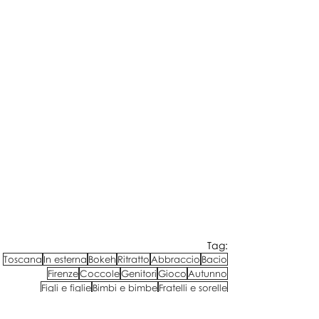
Tag:
Toscana
In esterna
Bokeh
Ritratto
Abbraccio
Bacio
Firenze
Coccole
Genitori
Gioco
Autunno
Figli e figlie
Bimbi e bimbe
Fratelli e sorelle
Bambini, amici e famiglie