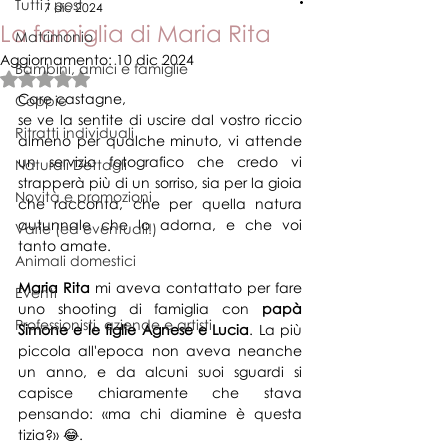
Tutti i post
7 dic 2024
La famiglia di Maria Rita
Matrimonio
Aggiornamento:
10 dic 2024
Bambini, amici e famiglie
Valutazione NaN stelle su 5.
Care castagne,
Coppie
se ve la sentite di uscire dal vostro riccio 
Ritratti individuali
almeno per qualche minuto, vi attende 
un servizio fotografico che credo vi 
Naturali Dettagli
strapperà più di un sorriso, sia per la gioia 
Novità e promozioni
che racconta, che per quella natura 
autunnale che lo adorna, e che voi 
Varie (ed eventuali!)
tanto amate.
Animali domestici
Maria Rita
 mi aveva contattato per fare 
Eventi
uno shooting di famiglia con
 papà 
Professionisti, aziende e artisti
Simone e le figlie Agnese e Lucia
. La più 
piccola all'epoca non aveva neanche 
un anno, e da alcuni suoi sguardi si 
capisce chiaramente che stava 
pensando: «ma chi diamine è questa 
tizia?» 😂.