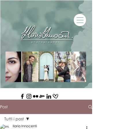
Post
Tutti i post
Ilaria Innocenti