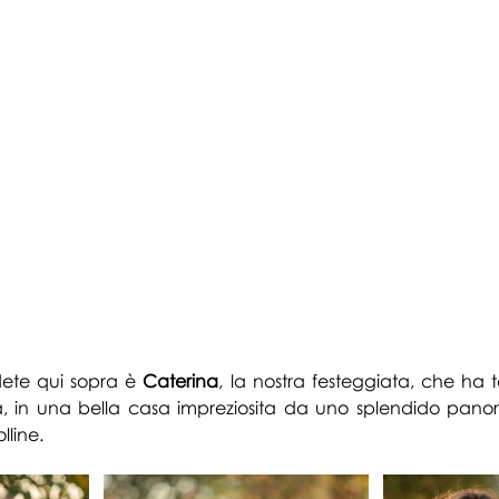
ete qui sopr
a è 
Caterina
, l
a nostra festeggiata, che ha t
à, in una bella casa impreziosita da uno splendido panor
lline.