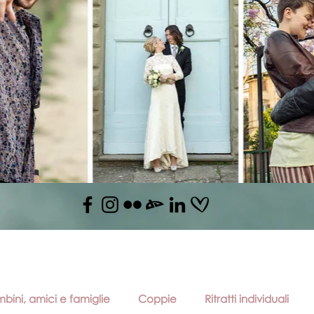
bini, amici e famiglie
Coppie
Ritratti individuali