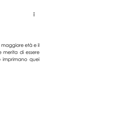
sionisti, aziende e artisti
a maggiore età e il 
merita di essere 
he imprimano quei 