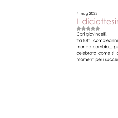
4 mag 2023
Novità e promozioni
Vari
Il diciotte
Valutazione NaN stel
Cari giovincelli,
tra tutti i compleanni
mondo cambia... pur
celebrato come si de
momenti per i succes