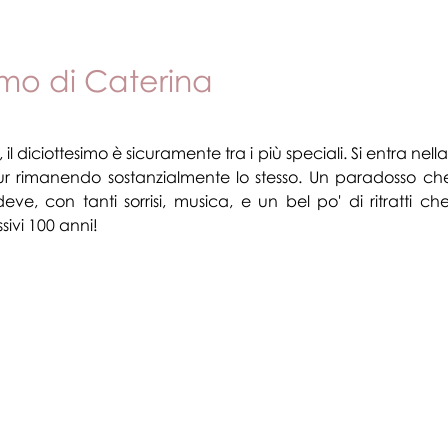
e (ed eventuali!)
Animali domestici
Eventi
Profes
simo di Caterina
le su 5.
, il diciottesimo è sicuramente tra i più speciali. Si entra nell
 rimanendo sostanzialmente lo stesso. Un paradosso che 
ve, con tanti sorrisi, musica, e un bel po' di ritratti c
sivi 100 anni!