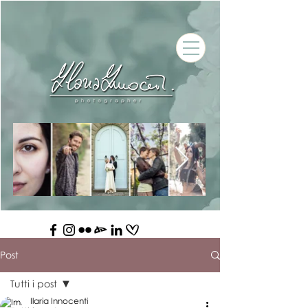
Post
Tutti i post
Ilaria Innocenti