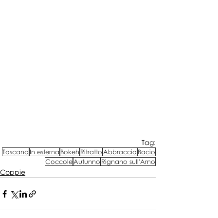
Tag:
Toscana
In esterna
Bokeh
Ritratto
Abbraccio
Bacio
Coccole
Autunno
Rignano sull'Arno
Coppie