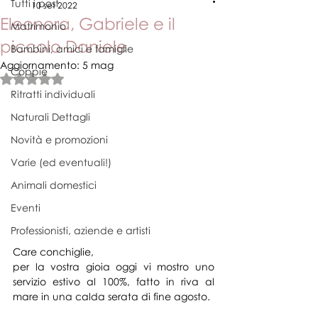
Tutti i post
10 set 2022
Eleonora, Gabriele e il
Matrimonio
piccolo Daniele
Bambini, amici e famiglie
Aggiornamento:
5 mag
Coppie
Valutazione NaN stelle su 5.
Ritratti individuali
Naturali Dettagli
Novità e promozioni
Varie (ed eventuali!)
Animali domestici
Eventi
Professionisti, aziende e artisti
Care conchiglie,
per la vostra gioia oggi vi mostro uno 
servizio estivo al 100%, fatto in riva al 
mare in una calda serata di fine agosto.