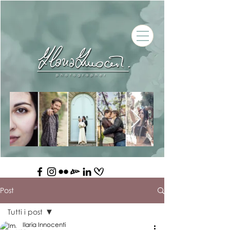
Post
Tutti i post
Ilaria Innocenti