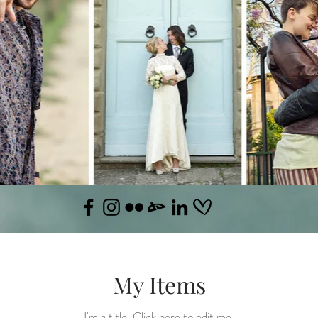
My Items
I'm a title. ​Click here to edit me.